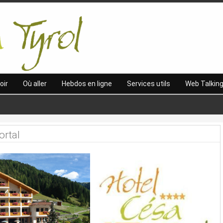
oir
Où aller
Hebdos en ligne
Services utils
Web Talkin
ortal