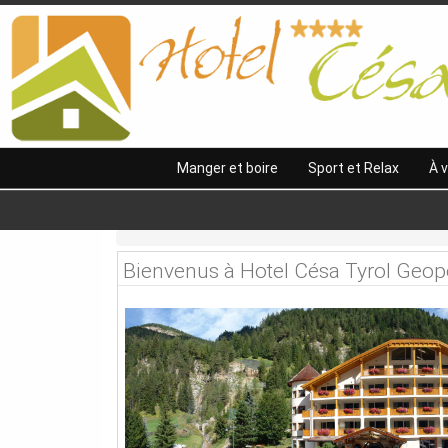
Manger et boire
Sport et Relax
À v
Bienvenus à Hotel Césa Tyrol Geop